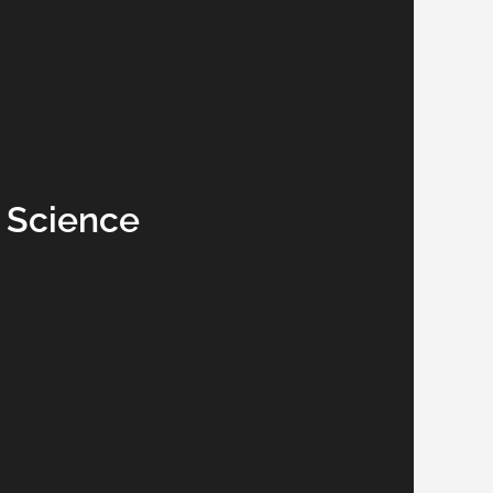
 Science