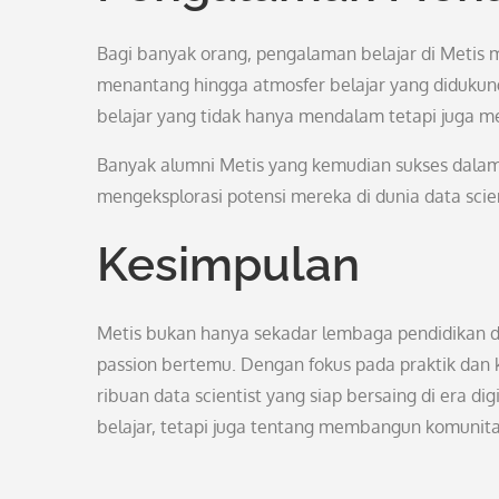
Bagi banyak orang, pengalaman belajar di Metis 
menantang hingga atmosfer belajar yang didukun
belajar yang tidak hanya mendalam tetapi juga 
Banyak alumni Metis yang kemudian sukses dalam
mengeksplorasi potensi mereka di dunia data scie
Kesimpulan
Metis bukan hanya sekadar lembaga pendidikan d
passion bertemu. Dengan fokus pada praktik dan 
ribuan data scientist yang siap bersaing di era di
belajar, tetapi juga tentang membangun komunita