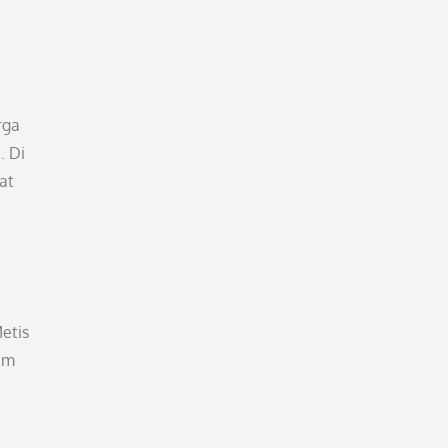
rga
. Di
at
etis
lam