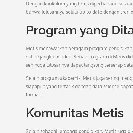
Dengan kurikulum yang terus diperbaharui sesuai
bahwa lulusannya selalu up-to-date dengan tren d
Program yang Dit
Metis menawarkan beragam program pendidikan di 
online jangka pendek. Setiap program di Metis di
sehingga lulusannya dapat langsung terserap dala
Selain program akademis, Metis juga sering men
siapapun yang tertarik dengan data science dap
formal.
Komunitas Metis
Selain sebagai lembaga pendidikan, Metis juga di