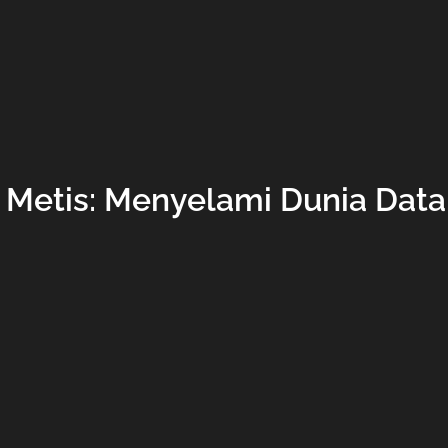
 Metis: Menyelami Dunia Data