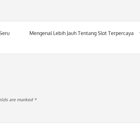
 Seru
Mengenal Lebih Jauh Tentang Slot Terpercaya
ields are marked
*