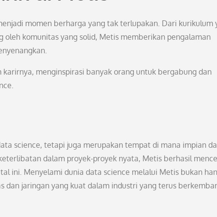
menjadi momen berharga yang tak terlupakan. Dari kurikulum
g oleh komunitas yang solid, Metis memberikan pengalaman
menyenangkan.
 karirnya, menginspirasi banyak orang untuk bergabung dan
nce.
ata science, tetapi juga merupakan tempat di mana impian d
keterlibatan dalam proyek-proyek nyata, Metis berhasil menc
gital ini. Menyelami dunia data science melalui Metis bukan ha
s dan jaringan yang kuat dalam industri yang terus berkemba