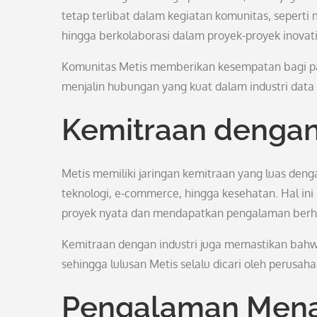
tetap terlibat dalam kegiatan komunitas, seperti
hingga berkolaborasi dalam proyek-proyek inovatif
Komunitas Metis memberikan kesempatan bagi pa
menjalin hubungan yang kuat dalam industri data
Kemitraan dengan 
Metis memiliki jaringan kemitraan yang luas deng
teknologi, e-commerce, hingga kesehatan. Hal in
proyek nyata dan mendapatkan pengalaman berha
Kemitraan dengan industri juga memastikan bahwa
sehingga lulusan Metis selalu dicari oleh perusa
Pengalaman Menar