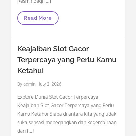
Resmi! Bagi […]
Exploring
Read More
The
World
Of
Slot
Resmi
Keajaiban Slot Gacor
Terpercaya yang Perlu Kamu
Ketahui
Posted
By
admin
July 2, 2026
on
Explore Dunia Slot Gacor Terpercaya
Keajaiban Slot Gacor Terpercaya yang Perlu
Kamu Ketahui Siapa di antara kita yang tidak
suka sensasi menegangkan dan kegembiraan
dari […]