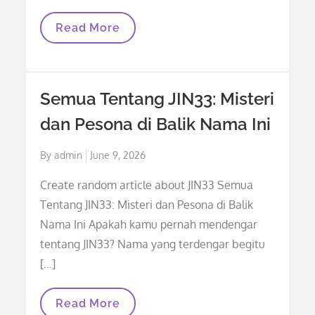
Keajaiban
Read More
Slot
Gacor
Terpercaya
Yang
Perlu
Semua Tentang JIN33: Misteri
Kamu
Ketahui
dan Pesona di Balik Nama Ini
Posted
By
admin
June 9, 2026
on
Create random article about JIN33 Semua
Tentang JIN33: Misteri dan Pesona di Balik
Nama Ini Apakah kamu pernah mendengar
tentang JIN33? Nama yang terdengar begitu
[…]
Semua
Read More
Tentang