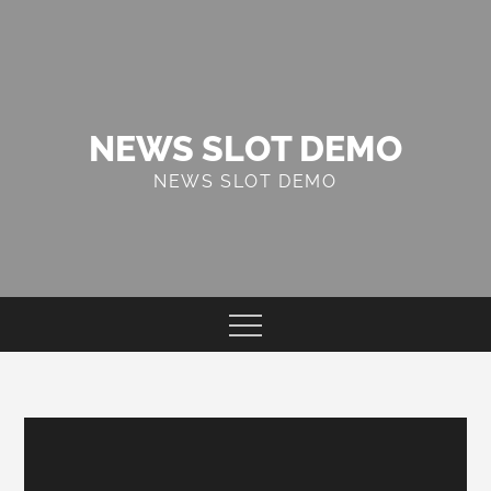
Skip
to
content
NEWS SLOT DEMO
NEWS SLOT DEMO