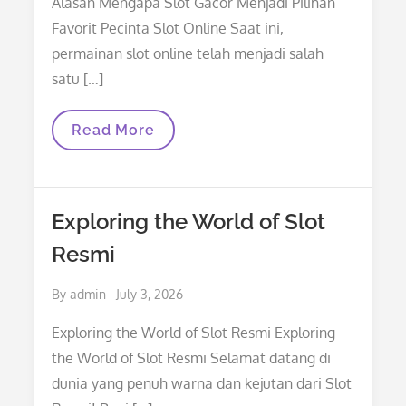
Alasan Mengapa Slot Gacor Menjadi Pilihan
Favorit Pecinta Slot Online Saat ini,
permainan slot online telah menjadi salah
satu […]
Alasan
Read More
Mengapa
Slot
Gacor
Menjadi
Pilihan
Exploring the World of Slot
Favorit
Pecinta
Resmi
Slot
Online
Posted
By
admin
July 3, 2026
on
Exploring the World of Slot Resmi Exploring
the World of Slot Resmi Selamat datang di
dunia yang penuh warna dan kejutan dari Slot