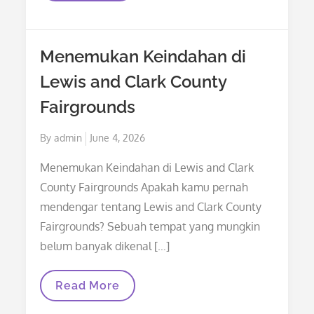
World
Of
Biographyspy:
Situs
Menemukan Keindahan di
Inspiratif
Untuk
Lewis and Clark County
Mengetahui
Informasi
Fairgrounds
Publik
Posted
By
admin
June 4, 2026
on
Menemukan Keindahan di Lewis and Clark
County Fairgrounds Apakah kamu pernah
mendengar tentang Lewis and Clark County
Fairgrounds? Sebuah tempat yang mungkin
belum banyak dikenal […]
Menemukan
Read More
Keindahan
Di