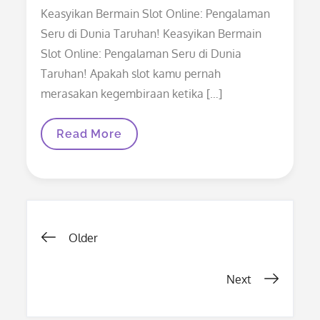
on
Keasyikan Bermain Slot Online: Pengalaman
Seru di Dunia Taruhan! Keasyikan Bermain
Slot Online: Pengalaman Seru di Dunia
Taruhan! Apakah slot kamu pernah
merasakan kegembiraan ketika […]
Keasyikan
Read More
Bermain
Slot
Online:
Pengalaman
Seru
Di
Dunia
Posts
Taruhan!
Older
navigation
Next