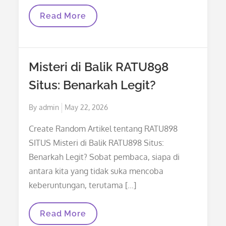
Slot
Read More
Terpercaya:
Tempat
Bermain
Slot
Online
Misteri di Balik RATU898
Yang
Aman
Situs: Benarkah Legit?
Dan
Terjamin
Posted
By
admin
May 22, 2026
on
Create Random Artikel tentang RATU898
SITUS Misteri di Balik RATU898 Situs:
Benarkah Legit? Sobat pembaca, siapa di
antara kita yang tidak suka mencoba
keberuntungan, terutama […]
Misteri
Read More
Di