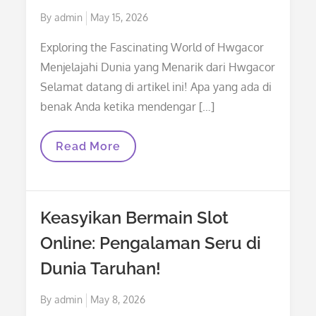
Posted
By
admin
May 15, 2026
on
Exploring the Fascinating World of Hwgacor
Menjelajahi Dunia yang Menarik dari Hwgacor
Selamat datang di artikel ini! Apa yang ada di
benak Anda ketika mendengar […]
Menjelajahi
Read More
Dunia
Yang
Menarik
Dari
Hwgacor
Keasyikan Bermain Slot
Online: Pengalaman Seru di
Dunia Taruhan!
Posted
By
admin
May 8, 2026