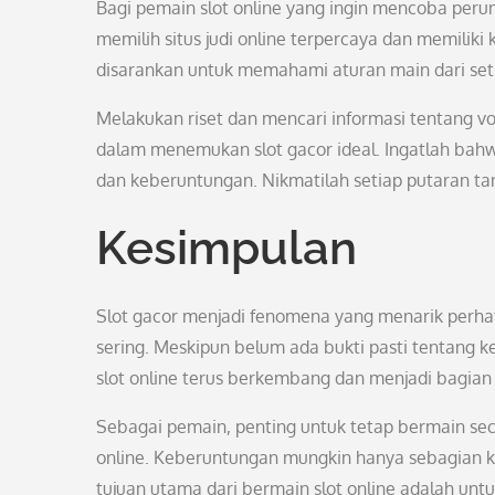
Bagi pemain slot online yang ingin mencoba peru
memilih situs judi online terpercaya dan memiliki 
disarankan untuk memahami aturan main dari seti
Melakukan riset dan mencari informasi tentang vo
dalam menemukan slot gacor ideal. Ingatlah bahw
dan keberuntungan. Nikmatilah setiap putaran t
Kesimpulan
Slot gacor menjadi fenomena yang menarik perhat
sering. Meskipun belum ada bukti pasti tentang 
slot online terus berkembang dan menjadi bagian
Sebagai pemain, penting untuk tetap bermain se
online. Keberuntungan mungkin hanya sebagian kec
tujuan utama dari bermain slot online adalah u