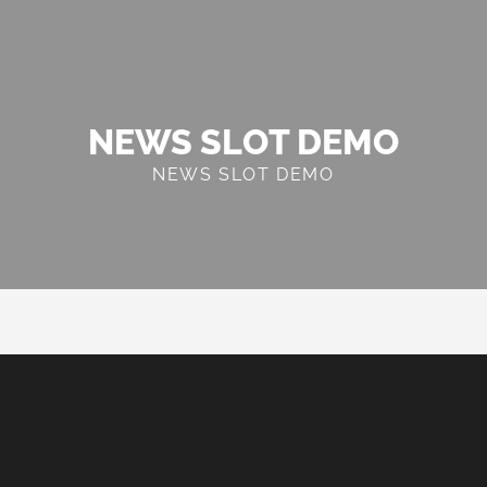
NEWS SLOT DEMO
NEWS SLOT DEMO