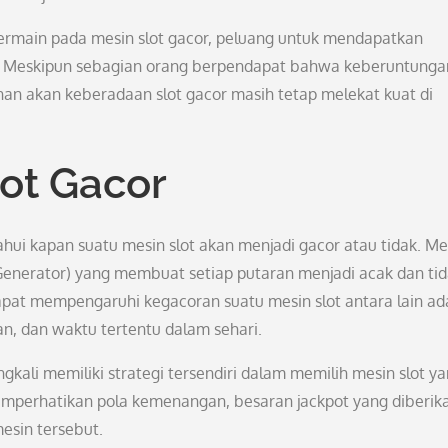
ermain pada mesin slot gacor, peluang untuk mendapatkan
i. Meskipun sebagian orang berpendapat bahwa keberuntunga
an akan keberadaan slot gacor masih tetap melekat kuat di
lot Gacor
hui kapan suatu mesin slot akan menjadi gacor atau tidak. Me
enerator) yang membuat setiap putaran menjadi acak dan ti
apat mempengaruhi kegacoran suatu mesin slot antara lain ad
nan, dan waktu tertentu dalam sehari.
kali memiliki strategi tersendiri dalam memilih mesin slot y
emperhatikan pola kemenangan, besaran jackpot yang diberik
esin tersebut.