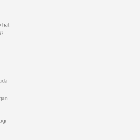
 hal
i?
pada
ngan
agi