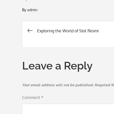
By
admin
Exploring the World of Slot Resmi
Post
navigation
Leave a Reply
Your email address will not be published.
Required f
Comment
*