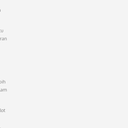
a
tu
uran
bih
alam
lot
,
.