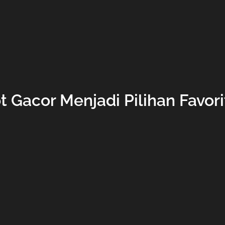
 Gacor Menjadi Pilihan Favorit