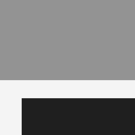
Skip
to
content