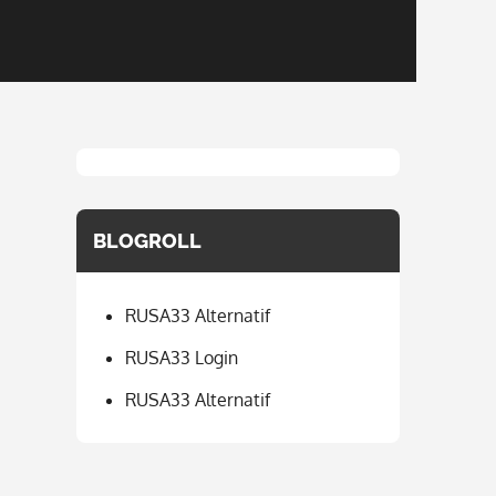
BLOGROLL
RUSA33 Alternatif
RUSA33 Login
RUSA33 Alternatif