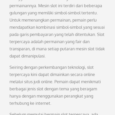
permainannya. Mesin slot ini terdiri dari beberapa
gulungan yang memiliki simbol-simbol tertentu.
Untuk memenangkan permainan, pemain perlu
mendapatkan kombinasi simbol-simbol yang sesuai
pada garis pembayaran yang telah ditentukan. Slot
terpercaya adalah permainan yang fair dan
transparan, di mana setiap putaran mesin slot tidak
dapat dimanipulasi.
Seiring dengan perkembangan teknologi, slot
terpercaya kini dapat dimainkan secara online
melalui situs judi online. Pemain dapat menikmati
berbagai jenis slot dengan tema yang beragam
hanya dengan menggunakan perangkat yang
terhubung ke internet.
Sebelum memulai bermain slot terpercaya, ada