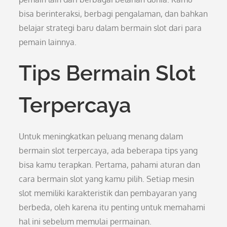
bisa berinteraksi, berbagi pengalaman, dan bahkan
belajar strategi baru dalam bermain slot dari para
pemain lainnya.
Tips Bermain Slot
Terpercaya
Untuk meningkatkan peluang menang dalam
bermain slot terpercaya, ada beberapa tips yang
bisa kamu terapkan. Pertama, pahami aturan dan
cara bermain slot yang kamu pilih. Setiap mesin
slot memiliki karakteristik dan pembayaran yang
berbeda, oleh karena itu penting untuk memahami
hal ini sebelum memulai permainan.