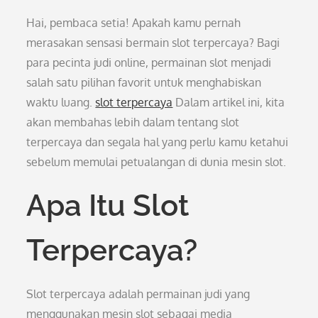
Hai, pembaca setia! Apakah kamu pernah
merasakan sensasi bermain slot terpercaya? Bagi
para pecinta judi online, permainan slot menjadi
salah satu pilihan favorit untuk menghabiskan
waktu luang.
slot terpercaya
Dalam artikel ini, kita
akan membahas lebih dalam tentang slot
terpercaya dan segala hal yang perlu kamu ketahui
sebelum memulai petualangan di dunia mesin slot.
Apa Itu Slot
Terpercaya?
Slot terpercaya adalah permainan judi yang
menggunakan mesin slot sebagai media