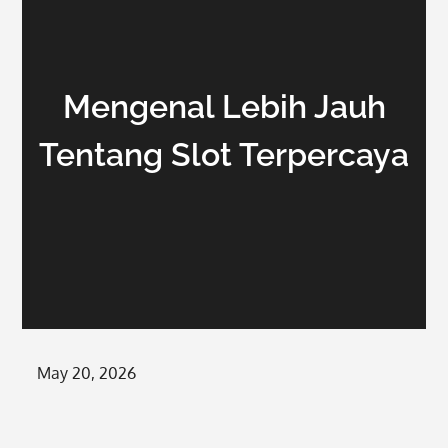
Mengenal Lebih Jauh
Tentang Slot Terpercaya
Posted
May 20, 2026
on