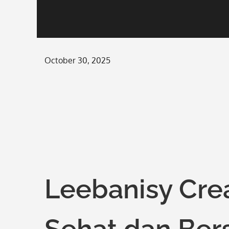
Posted
October 30, 2025
on
Leebanisy Crea
Sehat dan Bers