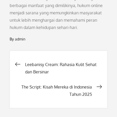
berbagai manfaat yang dimilikinya, hukum online
menjadi sarana yang memungkinkan masyarakat
untuk lebih menghargai dan memahami peran
hukum dalam kehidupan sehari-hari.
By
admin
Post
Leebanisy Cream: Rahasia Kulit Sehat
dan Bersinar
navigation
The Script: Kisah Mereka di Indonesia
Tahun 2025