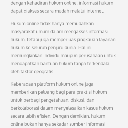
dengan kehadiran hukum online, informasi hukum
dapat diakses secara mudah melalui internet.
Hukum online tidak hanya memudahkan
masyarakat umum dalam mengakses informasi
hukum, tetapi juga memperluas jangkauan layanan
hukum ke seluruh penjuru dunia. Hal ini
memungkinkan individu maupun perusahaan untuk
mendapatkan bantuan hukum tanpa terkendala
oleh faktor geografis.
Keberadaan platform hukum online juga
memberikan peluang bagi para praktisi hukum
untuk berbagi pengetahuan, diskusi, dan
berkolaborasi dalam menyelesaikan kasus hukum
secara lebih efisien. Dengan demikian, hukum
online bukan hanya sekadar sumber informasi