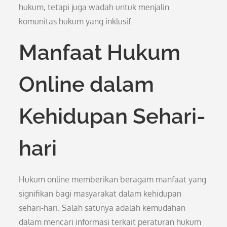
hukum, tetapi juga wadah untuk menjalin
komunitas hukum yang inklusif.
Manfaat Hukum
Online dalam
Kehidupan Sehari-
hari
Hukum online memberikan beragam manfaat yang
signifikan bagi masyarakat dalam kehidupan
sehari-hari. Salah satunya adalah kemudahan
dalam mencari informasi terkait peraturan hukum