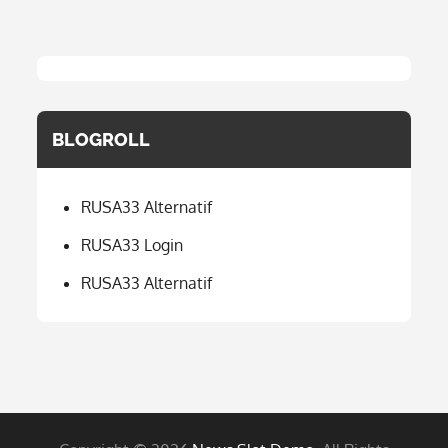
BLOGROLL
RUSA33 Alternatif
RUSA33 Login
RUSA33 Alternatif