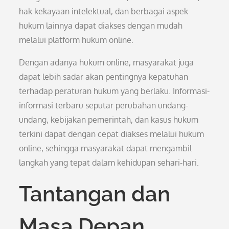
hak kekayaan intelektual, dan berbagai aspek
hukum lainnya dapat diakses dengan mudah
melalui platform hukum online.
Dengan adanya hukum online, masyarakat juga
dapat lebih sadar akan pentingnya kepatuhan
terhadap peraturan hukum yang berlaku. Informasi-
informasi terbaru seputar perubahan undang-
undang, kebijakan pemerintah, dan kasus hukum
terkini dapat dengan cepat diakses melalui hukum
online, sehingga masyarakat dapat mengambil
langkah yang tepat dalam kehidupan sehari-hari.
Tantangan dan
Masa Depan