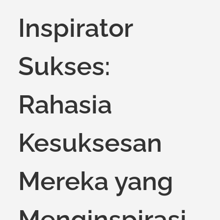
on
Inspirator
Sukses:
Rahasia
Kesuksesan
Mereka yang
Menginspirasi