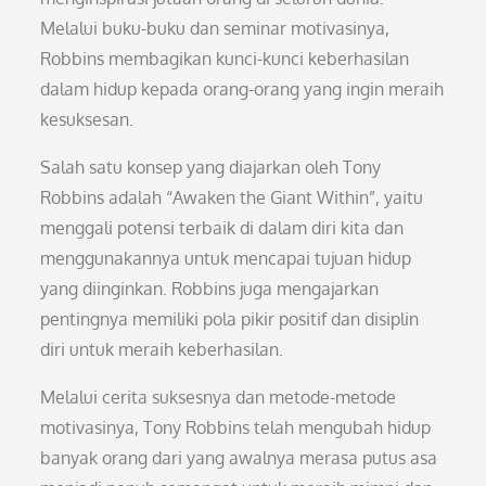
Melalui buku-buku dan seminar motivasinya,
Robbins membagikan kunci-kunci keberhasilan
dalam hidup kepada orang-orang yang ingin meraih
kesuksesan.
Salah satu konsep yang diajarkan oleh Tony
Robbins adalah “Awaken the Giant Within”, yaitu
menggali potensi terbaik di dalam diri kita dan
menggunakannya untuk mencapai tujuan hidup
yang diinginkan. Robbins juga mengajarkan
pentingnya memiliki pola pikir positif dan disiplin
diri untuk meraih keberhasilan.
Melalui cerita suksesnya dan metode-metode
motivasinya, Tony Robbins telah mengubah hidup
banyak orang dari yang awalnya merasa putus asa