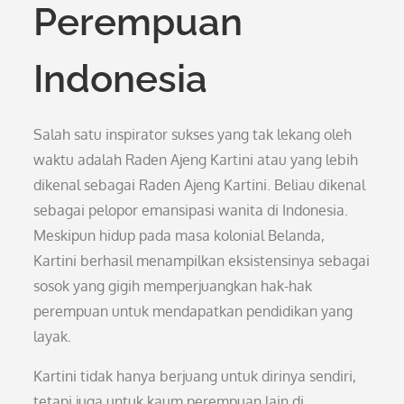
Perempuan
Indonesia
Salah satu inspirator sukses yang tak lekang oleh
waktu adalah Raden Ajeng Kartini atau yang lebih
dikenal sebagai Raden Ajeng Kartini. Beliau dikenal
sebagai pelopor emansipasi wanita di Indonesia.
Meskipun hidup pada masa kolonial Belanda,
Kartini berhasil menampilkan eksistensinya sebagai
sosok yang gigih memperjuangkan hak-hak
perempuan untuk mendapatkan pendidikan yang
layak.
Kartini tidak hanya berjuang untuk dirinya sendiri,
tetapi juga untuk kaum perempuan lain di