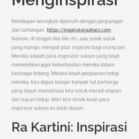
Kehidupan seringkali dipenuhi dengan perjuangan
dan tantangan.
https://inspiratorsukses.com
Namun, di tengah lika-liku itu, ada sosok-sosok
yang mampu menjadi pilar inspirasi bagi orang lain.
Mereka adalah para inspirator sukses yang telah
menorehkan jejak keberhasilan mereka dalam
berbagai bidang. Melalui kisah perjalanan hidup
mereka, kita dapat belajar banyak hal berharga
yang dapat memotivasi kita untuk meraih impian
dan tujuan hidup. Mari kita simak kisah para
inspirator sukses ini lebih dalam.
Ra Kartini: Inspirasi