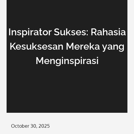
Inspirator Sukses: Rahasia
Kesuksesan Mereka yang
Menginspirasi
Posted
October 30, 2025