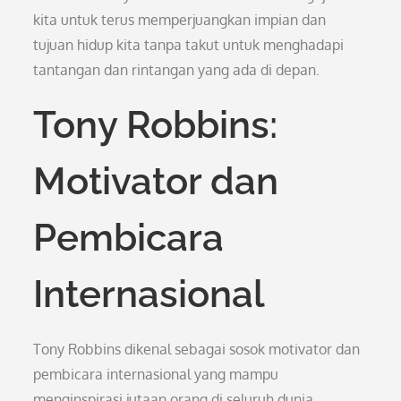
kita untuk terus memperjuangkan impian dan
tujuan hidup kita tanpa takut untuk menghadapi
tantangan dan rintangan yang ada di depan.
Tony Robbins:
Motivator dan
Pembicara
Internasional
Tony Robbins dikenal sebagai sosok motivator dan
pembicara internasional yang mampu
menginspirasi jutaan orang di seluruh dunia.