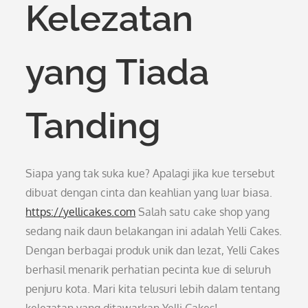
Kelezatan
yang Tiada
Tanding
Siapa yang tak suka kue? Apalagi jika kue tersebut
dibuat dengan cinta dan keahlian yang luar biasa.
https://yellicakes.com
Salah satu cake shop yang
sedang naik daun belakangan ini adalah Yelli Cakes.
Dengan berbagai produk unik dan lezat, Yelli Cakes
berhasil menarik perhatian pecinta kue di seluruh
penjuru kota. Mari kita telusuri lebih dalam tentang