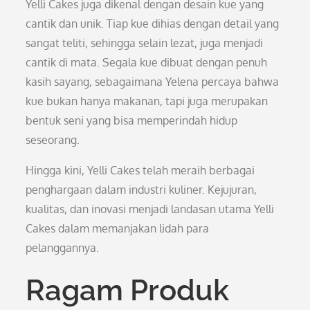
Yelli Cakes juga dikenal dengan desain kue yang
cantik dan unik. Tiap kue dihias dengan detail yang
sangat teliti, sehingga selain lezat, juga menjadi
cantik di mata. Segala kue dibuat dengan penuh
kasih sayang, sebagaimana Yelena percaya bahwa
kue bukan hanya makanan, tapi juga merupakan
bentuk seni yang bisa memperindah hidup
seseorang.
Hingga kini, Yelli Cakes telah meraih berbagai
penghargaan dalam industri kuliner. Kejujuran,
kualitas, dan inovasi menjadi landasan utama Yelli
Cakes dalam memanjakan lidah para
pelanggannya.
Ragam Produk