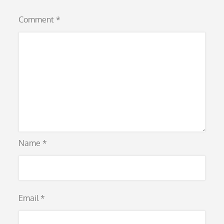
Comment
*
Name
*
Email
*