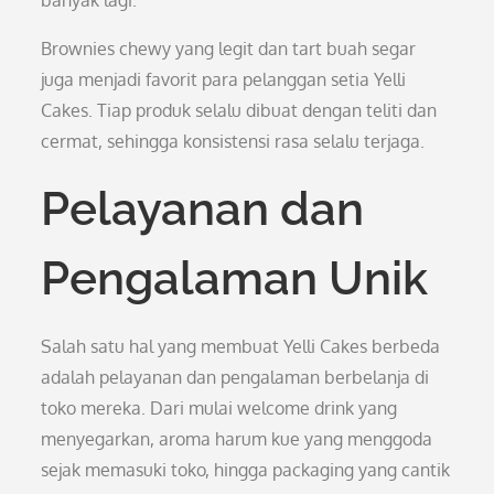
banyak lagi.
Brownies chewy yang legit dan tart buah segar
juga menjadi favorit para pelanggan setia Yelli
Cakes. Tiap produk selalu dibuat dengan teliti dan
cermat, sehingga konsistensi rasa selalu terjaga.
Pelayanan dan
Pengalaman Unik
Salah satu hal yang membuat Yelli Cakes berbeda
adalah pelayanan dan pengalaman berbelanja di
toko mereka. Dari mulai welcome drink yang
menyegarkan, aroma harum kue yang menggoda
sejak memasuki toko, hingga packaging yang cantik