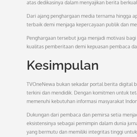
atas dedikasinya dalam menyajikan berita berkuali
Dari ajang penghargaan media ternama hingga a
terbaik demi menjaga kepercayaan publik dan menju
Penghargaan tersebut juga menjadi motivasi bag
kualitas pemberitaan demi kepuasan pembaca dan
Kesimpulan
TVOneNewa bukan sekadar portal berita digital b
terkini dan mendidik. Dengan komitmen untuk te
memenuhi kebutuhan informasi masyarakat Indon
Dukungan dari pembaca dan pemirsa setia menj
eksistensinya sebagai pemimpin dalam dunia jurna
yang bermutu dan memiliki integritas tinggi unt