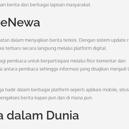
an berita dari berbagai lapisan masyarakat.
neNewa
an dalam menyajikan berita terkini. Dengan sistem update r
 terbaru secara langsung melalui platform digital.
i pembaca untuk berpartisipasi melalui fitur komentar dan
ksi antara pembaca sehingga informasi yang disajikan menjadi 
hadir dalam berbagai platform seperti aplikasi mobile, situ
ngakses berita kapan pun dan di mana pun.
 dalam Dunia