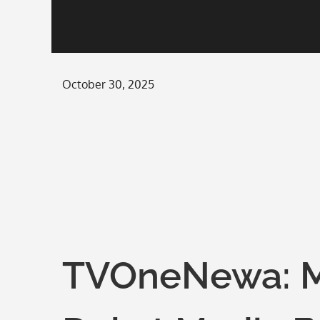
Posted
October 30, 2025
on
TVOneNewa: M