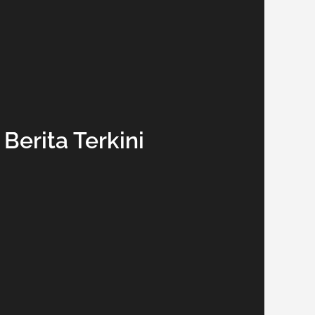
erita Terkini