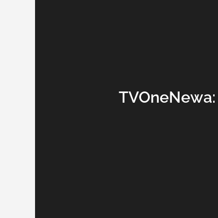
TVOneNewa: M