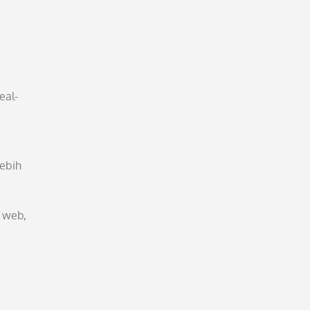
eal-
lebih
s web,