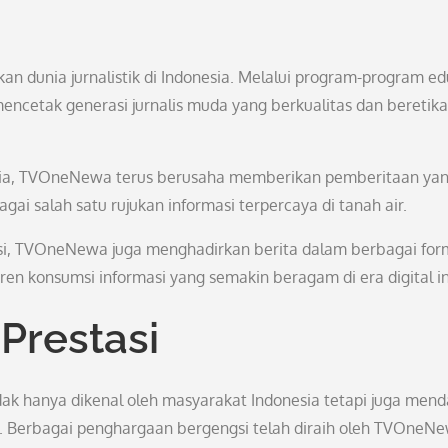
unia jurnalistik di Indonesia. Melalui program-program ed
cetak generasi jurnalis muda yang berkualitas dan beretika
tia, TVOneNewa terus berusaha memberikan pemberitaan ya
gai salah satu rujukan informasi terpercaya di tanah air.
si, TVOneNewa juga menghadirkan berita dalam berbagai for
ren konsumsi informasi yang semakin beragam di era digital in
Prestasi
k hanya dikenal oleh masyarakat Indonesia tetapi juga mend
. Berbagai penghargaan bergengsi telah diraih oleh TVOneN