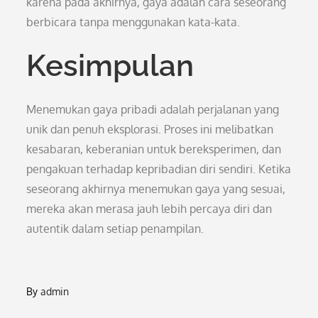
karena pada akhirnya, gaya adalah cara seseorang
berbicara tanpa menggunakan kata-kata.
Kesimpulan
Menemukan gaya pribadi adalah perjalanan yang
unik dan penuh eksplorasi. Proses ini melibatkan
kesabaran, keberanian untuk bereksperimen, dan
pengakuan terhadap kepribadian diri sendiri. Ketika
seseorang akhirnya menemukan gaya yang sesuai,
mereka akan merasa jauh lebih percaya diri dan
autentik dalam setiap penampilan.
By
admin