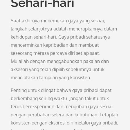
Sehari-hari
Saat akhirnya menemukan gaya yang sesuai,
langkah selanjutnya adalah menerapkannya dalam
kehidupan sehari-hari. Gaya pribadi seharusnya
mencerminkan kepribadian dan membuat
seseorang merasa percaya diri setiap saat.
Mulailah dengan menggabungkan pakaian dan
aksesori yang telah dipilih sebelumnya untuk
menciptakan tampilan yang konsisten.
Penting untuk diingat bahwa gaya pribadi dapat
berkembang seiring waktu. Jangan takut untuk
terus bereksperimen dan mengubah gaya sesuai
dengan perubahan selera dan kebutuhan. Tetaplah
konsisten dengan ekspresi diri melalui gaya pribadi,