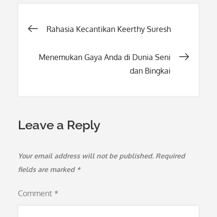
Post
Rahasia Kecantikan Keerthy Suresh
navigation
Menemukan Gaya Anda di Dunia Seni
dan Bingkai
Leave a Reply
Your email address will not be published.
Required
fields are marked
*
Comment
*