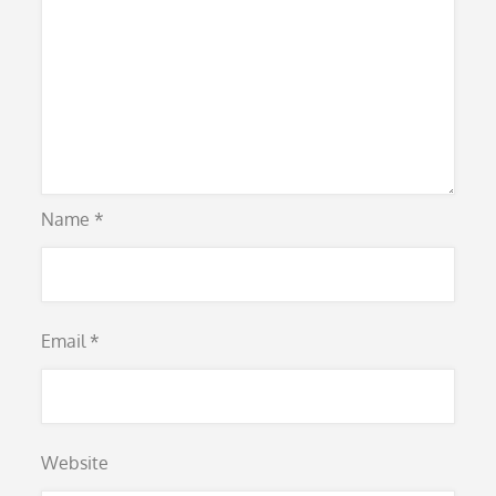
Name
*
Email
*
Website