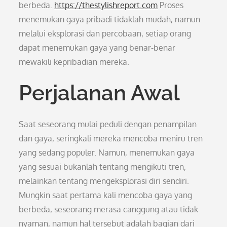
berbeda.
https://thestylishreport.com
Proses
menemukan gaya pribadi tidaklah mudah, namun
melalui eksplorasi dan percobaan, setiap orang
dapat menemukan gaya yang benar-benar
mewakili kepribadian mereka.
Perjalanan Awal
Saat seseorang mulai peduli dengan penampilan
dan gaya, seringkali mereka mencoba meniru tren
yang sedang populer. Namun, menemukan gaya
yang sesuai bukanlah tentang mengikuti tren,
melainkan tentang mengeksplorasi diri sendiri.
Mungkin saat pertama kali mencoba gaya yang
berbeda, seseorang merasa canggung atau tidak
nyaman, namun hal tersebut adalah bagian dari