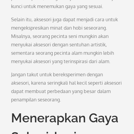
kunci untuk menemukan gaya yang sesuai.
Selain itu, aksesori juga dapat menjadi cara untuk
mengekspresikan minat dan hobi seseorang.
Misalnya, seorang pecinta seni mungkin akan
menyukai aksesori dengan sentuhan artistik,
sementara seorang pecinta alam mungkin lebih
menyukai aksesori yang terinspirasi dari alam.
Jangan takut untuk bereksperimen dengan
aksesori, karena seringkali hal kecil seperti aksesori
dapat membuat perbedaan yang besar dalam
penampilan seseorang.
Menerapkan Gaya