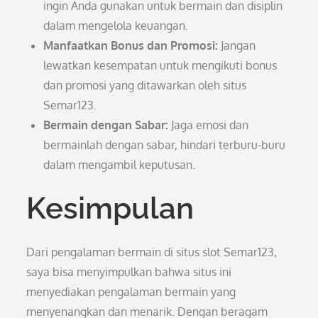
ingin Anda gunakan untuk bermain dan disiplin
dalam mengelola keuangan.
Manfaatkan Bonus dan Promosi:
Jangan
lewatkan kesempatan untuk mengikuti bonus
dan promosi yang ditawarkan oleh situs
Semar123.
Bermain dengan Sabar:
Jaga emosi dan
bermainlah dengan sabar, hindari terburu-buru
dalam mengambil keputusan.
Kesimpulan
Dari pengalaman bermain di situs slot Semar123,
saya bisa menyimpulkan bahwa situs ini
menyediakan pengalaman bermain yang
menyenangkan dan menarik. Dengan beragam