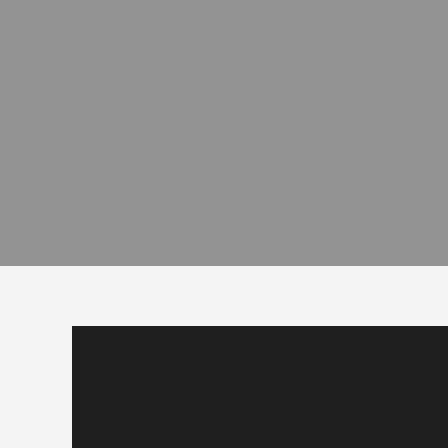
Skip
to
content