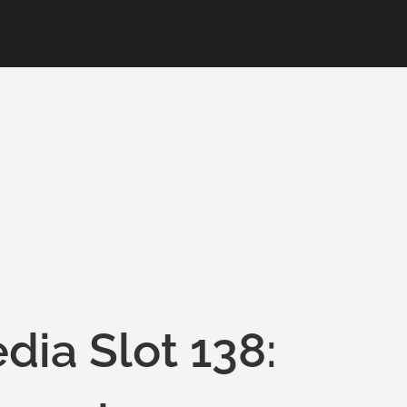
dia Slot 138: