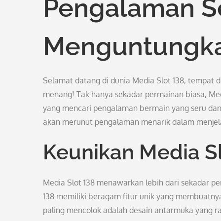
Pengalaman S
Menguntungk
Selamat datang di dunia Media Slot 138, tempat
menang! Tak hanya sekadar permainan biasa, Medi
yang mencari pengalaman bermain yang seru dan
akan merunut pengalaman menarik dalam menjelaj
Keunikan Media Sl
Media Slot 138 menawarkan lebih dari sekadar per
138 memiliki beragam fitur unik yang membuatnya
paling mencolok adalah desain antarmuka yang r