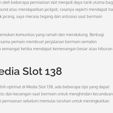
kan oleh beberapa permainan slot menjadi daya tarik utama bag
round atau mendapatkan jackpot, rasanya seperti mendapat h
 jarang, saya merasa tegang dan antusias saat bermain
menemukan komunitas yang ramah dan mendukung. Berbagi
 sesama pemain membuat perjalanan bermain semakin
 semangat ketika mendapat kemenangan besar atau hiburan
edia Slot 138
h optimal di Media Slot 138, ada beberapa tips yang dapat
ktu dan keuangan saat bermain untuk menghindari kecanduan
egi permainan sebelum memulai taruhan untuk meningkatkan