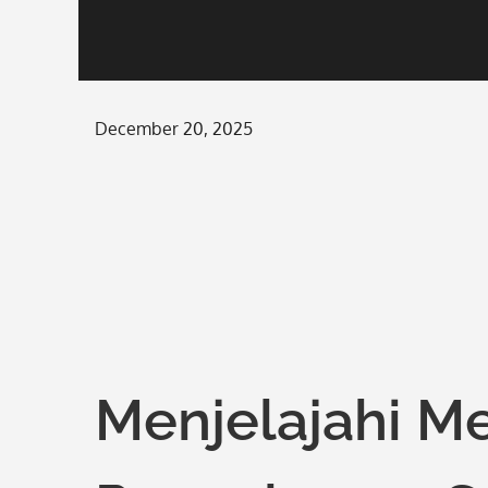
Posted
December 20, 2025
on
Menjelajahi Me