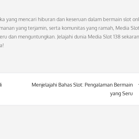
eka yang mencari hiburan dan keseruan dalam bermain slot onl
manan yang terjamin, serta komunitas yang ramah, Media Slot
 dan menguntungkan. Jelajahi dunia Media Slot 138 sekara
a!
i
Menjelajahi Bahas Slot: Pengalaman Bermain
yang Seru