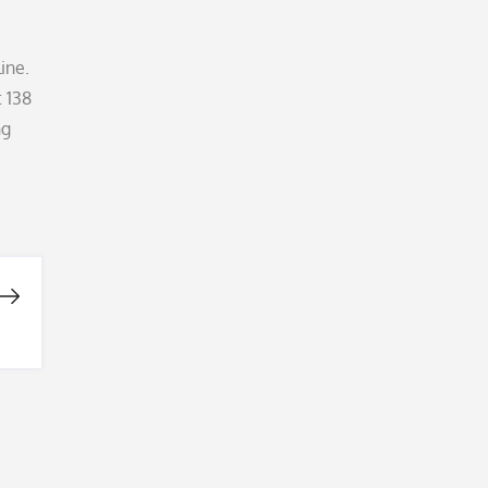
ine.
 138
ng