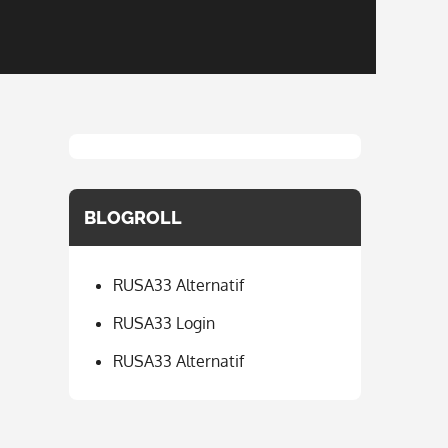
BLOGROLL
RUSA33 Alternatif
RUSA33 Login
RUSA33 Alternatif