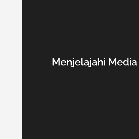
Menjelajahi Medi