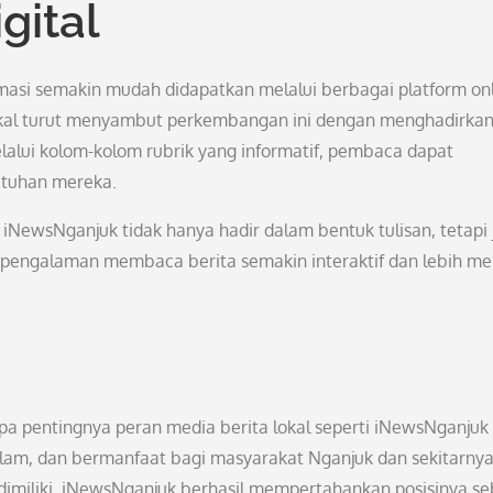
gital
ormasi semakin mudah didapatkan melalui berbagai platform onl
lokal turut menyambut perkembangan ini dengan menghadirka
elalui kolom-kolom rubrik yang informatif, pembaca dapat
utuhan mereka.
iNewsNganjuk tidak hanya hadir dalam bentuk tulisan, tetapi 
n pengalaman membaca berita semakin interaktif dan lebih me
apa pentingnya peran media berita lokal seperti iNewsNganjuk
am, dan bermanfaat bagi masyarakat Nganjuk dan sekitarnya
imiliki, iNewsNganjuk berhasil mempertahankan posisinya se