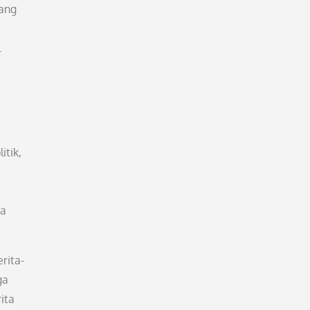
dang
.
itik,
ra
rita-
ga
ita