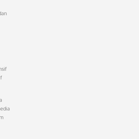
dan
sif
f
a
media
am