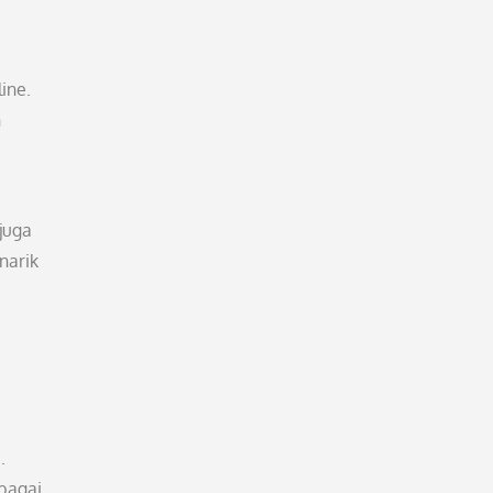
ine.
n
juga
narik
.
bagai