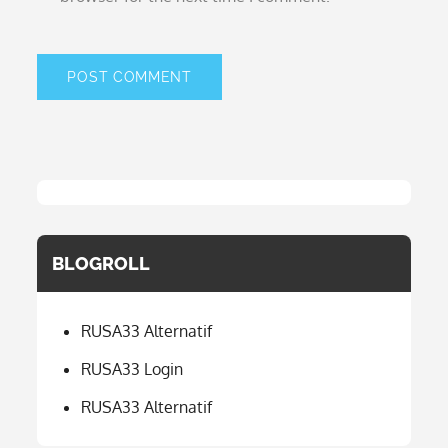
BLOGROLL
RUSA33 Alternatif
RUSA33 Login
RUSA33 Alternatif