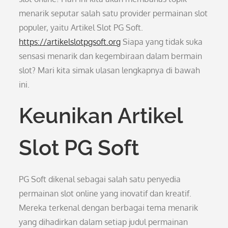
menarik seputar salah satu provider permainan slot
populer, yaitu Artikel Slot PG Soft.
https://artikelslotpgsoft.org
Siapa yang tidak suka
sensasi menarik dan kegembiraan dalam bermain
slot? Mari kita simak ulasan lengkapnya di bawah
ini.
Keunikan Artikel
Slot PG Soft
PG Soft dikenal sebagai salah satu penyedia
permainan slot online yang inovatif dan kreatif.
Mereka terkenal dengan berbagai tema menarik
yang dihadirkan dalam setiap judul permainan