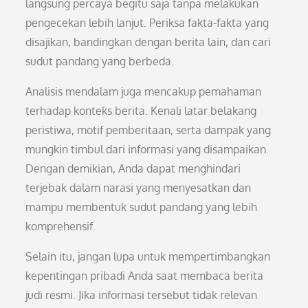
langsung percaya begitu saja tanpa melakukan
pengecekan lebih lanjut. Periksa fakta-fakta yang
disajikan, bandingkan dengan berita lain, dan cari
sudut pandang yang berbeda.
Analisis mendalam juga mencakup pemahaman
terhadap konteks berita. Kenali latar belakang
peristiwa, motif pemberitaan, serta dampak yang
mungkin timbul dari informasi yang disampaikan.
Dengan demikian, Anda dapat menghindari
terjebak dalam narasi yang menyesatkan dan
mampu membentuk sudut pandang yang lebih
komprehensif.
Selain itu, jangan lupa untuk mempertimbangkan
kepentingan pribadi Anda saat membaca berita
judi resmi. Jika informasi tersebut tidak relevan