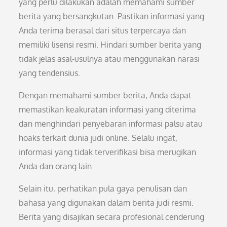
yang perlu dilakukan adalah memahami sumber
berita yang bersangkutan. Pastikan informasi yang
Anda terima berasal dari situs terpercaya dan
memiliki lisensi resmi. Hindari sumber berita yang
tidak jelas asal-usulnya atau menggunakan narasi
yang tendensius.
Dengan memahami sumber berita, Anda dapat
memastikan keakuratan informasi yang diterima
dan menghindari penyebaran informasi palsu atau
hoaks terkait dunia judi online. Selalu ingat,
informasi yang tidak terverifikasi bisa merugikan
Anda dan orang lain.
Selain itu, perhatikan pula gaya penulisan dan
bahasa yang digunakan dalam berita judi resmi.
Berita yang disajikan secara profesional cenderung