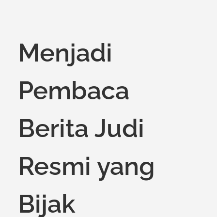
Menjadi
Pembaca
Berita Judi
Resmi yang
Bijak