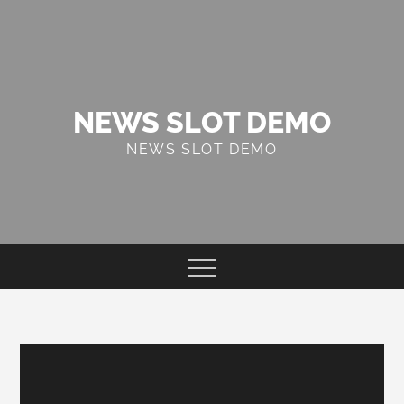
Skip
to
content
NEWS SLOT DEMO
NEWS SLOT DEMO