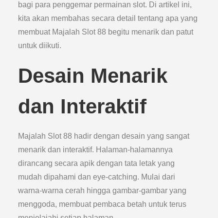
bagi para penggemar permainan slot. Di artikel ini,
kita akan membahas secara detail tentang apa yang
membuat Majalah Slot 88 begitu menarik dan patut
untuk diikuti.
Desain Menarik
dan Interaktif
Majalah Slot 88 hadir dengan desain yang sangat
menarik dan interaktif. Halaman-halamannya
dirancang secara apik dengan tata letak yang
mudah dipahami dan eye-catching. Mulai dari
warna-warna cerah hingga gambar-gambar yang
menggoda, membuat pembaca betah untuk terus
menjelajahi setiap halaman.