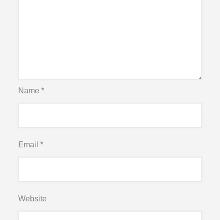
Name
*
Email
*
Website