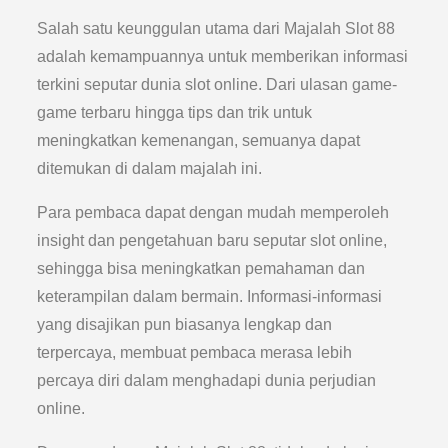
Salah satu keunggulan utama dari Majalah Slot 88
adalah kemampuannya untuk memberikan informasi
terkini seputar dunia slot online. Dari ulasan game-
game terbaru hingga tips dan trik untuk
meningkatkan kemenangan, semuanya dapat
ditemukan di dalam majalah ini.
Para pembaca dapat dengan mudah memperoleh
insight dan pengetahuan baru seputar slot online,
sehingga bisa meningkatkan pemahaman dan
keterampilan dalam bermain. Informasi-informasi
yang disajikan pun biasanya lengkap dan
terpercaya, membuat pembaca merasa lebih
percaya diri dalam menghadapi dunia perjudian
online.