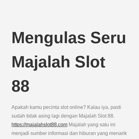
Mengulas Seru
Majalah Slot
88
Apakah kamu pecinta slot online? Kalau iya, pasti
sudah tidak asing lagi dengan Majalah Slot 88.
https://majalahslot88.com
Majalah yang satu ini
menjadi sumber informasi dan hiburan yang menarik