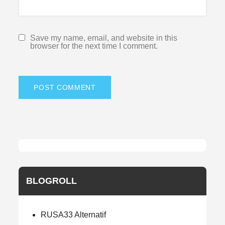
Save my name, email, and website in this
browser for the next time I comment.
BLOGROLL
RUSA33 Alternatif