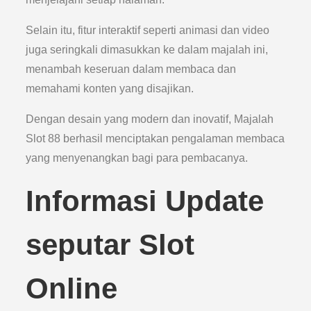
Selain itu, fitur interaktif seperti animasi dan video
juga seringkali dimasukkan ke dalam majalah ini,
menambah keseruan dalam membaca dan
memahami konten yang disajikan.
Dengan desain yang modern dan inovatif, Majalah
Slot 88 berhasil menciptakan pengalaman membaca
yang menyenangkan bagi para pembacanya.
Informasi Update
seputar Slot
Online