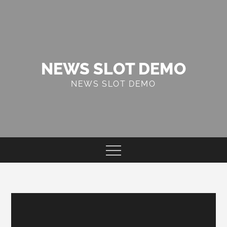
Skip
to
content
NEWS SLOT DEMO
NEWS SLOT DEMO