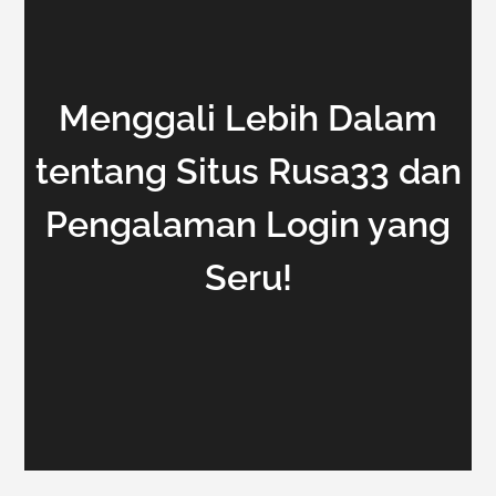
Menggali Lebih Dalam
tentang Situs Rusa33 dan
Pengalaman Login yang
Seru!