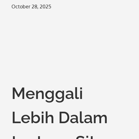
Posted
October 28, 2025
on
Menggali
Lebih Dalam