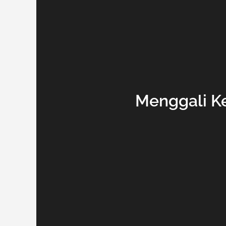
Menggali K