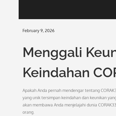
Posted
February 9, 2026
on
Menggali Keun
Keindahan CO
Apakah Anda pernah mendengar tentang CORAK33
yang unik tersimpan keindahan dan keunikan yang
akan membawa Anda menjelajahi dunia CORAK33 
orang.