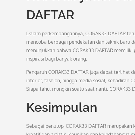
DAFTAR
Dalam perkembangannya, CORAK33 DAFTAR terus m
mencoba berbagai pendekatan dan teknik baru da
menunjukkan bahwa CORAK33 DAFTAR memiliki po
inspirasi bagi banyak orang.
Pengaruh CORAK33 DAFTAR juga dapat terlihat dal
interior, fashion, hingga media sosial, kehadir
Siapa tahu, mungkin suatu saat nanti, CORAK33 D
Kesimpulan
Sebagai penutup, CORAK33 DAFTAR merupakan ko
kreatif dan artistik. Keunikan dan keindahannya