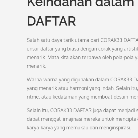
Keindahan dalam
DAFTAR
Salah satu daya tarik utama dari CORAK33 DAF
unsur daftar yang biasa dengan corak yang artisti
menarik. Mata kita akan terbawa oleh pola-pola 
menarik.
Warna-warna yang digunakan dalam CORAK33 DAFTA
yang menarik atau harmoni yang indah. Selain itu
ritme, atau kedalaman yang membuat desain men
Selain itu, CORAK33 DAFTAR juga dapat menjadi s
dapat menggali imajinasi mereka untuk mencipta
karya-karya yang memukau dan menginspirasi.