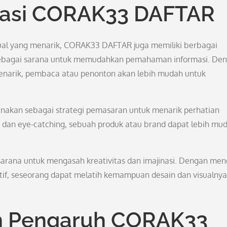
kasi CORAK33 DAFTAR
sual yang menarik, CORAK33 DAFTAR juga memiliki berbagai
h sebagai sarana untuk memudahkan pemahaman informasi. De
enarik, pembaca atau penonton akan lebih mudah untuk
unakan sebagai strategi pemasaran untuk menarik perhatian
dan eye-catching, sebuah produk atau brand dapat lebih mu
sarana untuk mengasah kreativitas dan imajinasi. Dengan me
if, seseorang dapat melatih kemampuan desain dan visualnya
an Pengaruh CORAK33