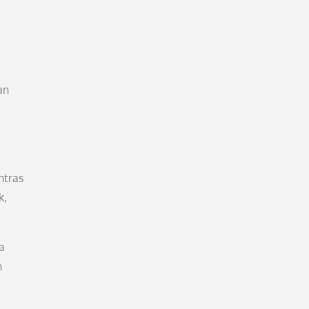
an
ntras
k,
a
n