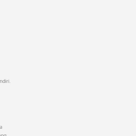
diri.
a
ang