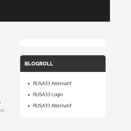
BLOGROLL
RUSA33 Alternatif
RUSA33 Login
a
RUSA33 Alternatif
ini