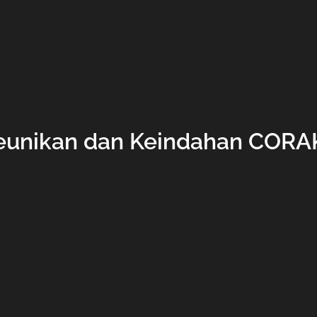
eunikan dan Keindahan COR