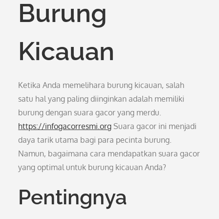
Burung
Kicauan
Ketika Anda memelihara burung kicauan, salah
satu hal yang paling diinginkan adalah memiliki
burung dengan suara gacor yang merdu.
https://infogacorresmi.org
Suara gacor ini menjadi
daya tarik utama bagi para pecinta burung.
Namun, bagaimana cara mendapatkan suara gacor
yang optimal untuk burung kicauan Anda?
Pentingnya