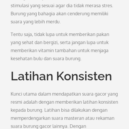
stimulasi yang sesuai agar dia tidak merasa stres.
Burung yang bahagia akan cenderung memiliki
suara yang lebih merdu.
Tentu saja, tidak lupa untuk memberikan pakan
yang sehat dan bergizi, serta jangan lupa untuk
memberikan vitamin tambahan untuk menjaga
kesehatan bulu dan suara burung.
Latihan Konsisten
Kunci utama dalam mendapatkan suara gacor yang
resmi adalah dengan memberikan latihan konsisten
kepada burung. Latihan bisa dilakukan dengan
memperdengarkan suara masteran atau rekaman
suara burung gacor lainnya. Dengan