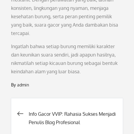
konsisten, lingkungan yang nyaman, menjaga
kesehatan burung, serta peran penting pemilik
yang baik, suara gacor yang Anda dambakan bisa
tercapai.
Ingatlah bahwa setiap burung memiliki karakter
dan keunikan suara sendiri, jadi apapun hasilnya,
nikmatilah setiap kicauan burung sebagai bentuk
keindahan alam yang luar biasa.
By
admin
Post
Info Gacor VVIP: Rahasia Sukses Menjadi
Penulis Blog Profesional
navigation