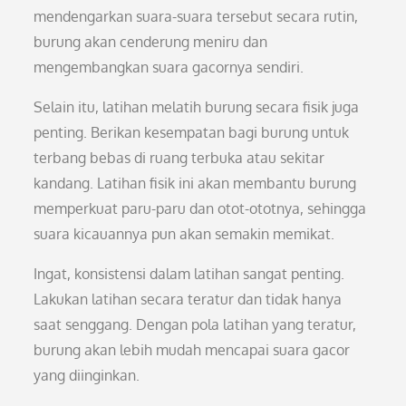
mendengarkan suara-suara tersebut secara rutin,
burung akan cenderung meniru dan
mengembangkan suara gacornya sendiri.
Selain itu, latihan melatih burung secara fisik juga
penting. Berikan kesempatan bagi burung untuk
terbang bebas di ruang terbuka atau sekitar
kandang. Latihan fisik ini akan membantu burung
memperkuat paru-paru dan otot-ototnya, sehingga
suara kicauannya pun akan semakin memikat.
Ingat, konsistensi dalam latihan sangat penting.
Lakukan latihan secara teratur dan tidak hanya
saat senggang. Dengan pola latihan yang teratur,
burung akan lebih mudah mencapai suara gacor
yang diinginkan.