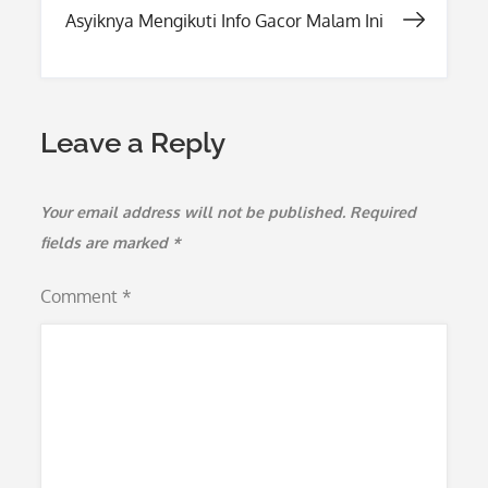
Asyiknya Mengikuti Info Gacor Malam Ini
Leave a Reply
Your email address will not be published.
Required
fields are marked
*
Comment
*