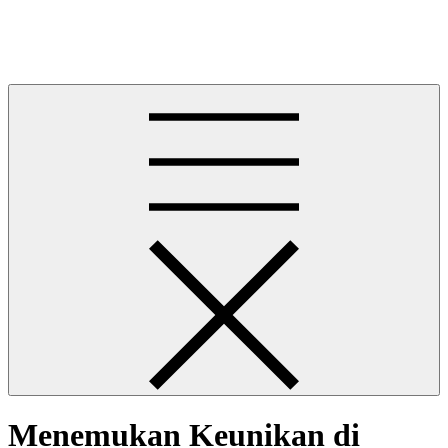
Skip
News Slot Demo
to
News Slot Demo
content
Menemukan Keunikan di