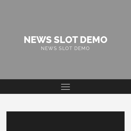
Skip
to
content
NEWS SLOT DEMO
NEWS SLOT DEMO