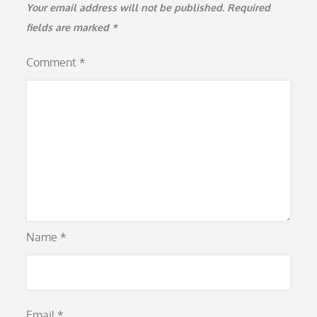
Your email address will not be published.
Required
fields are marked
*
Comment
*
Name
*
Email
*