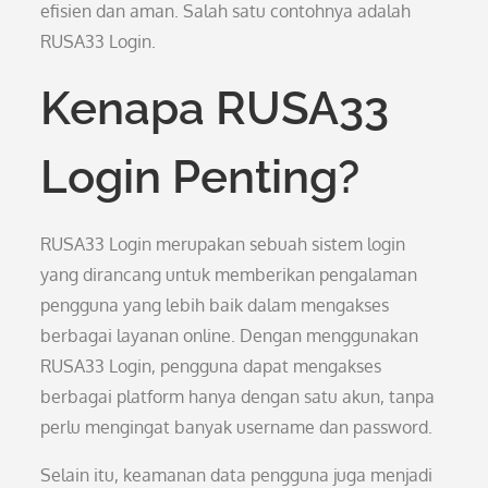
efisien dan aman. Salah satu contohnya adalah
RUSA33 Login.
Kenapa RUSA33
Login Penting?
RUSA33 Login merupakan sebuah sistem login
yang dirancang untuk memberikan pengalaman
pengguna yang lebih baik dalam mengakses
berbagai layanan online. Dengan menggunakan
RUSA33 Login, pengguna dapat mengakses
berbagai platform hanya dengan satu akun, tanpa
perlu mengingat banyak username dan password.
Selain itu, keamanan data pengguna juga menjadi