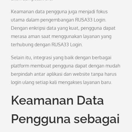
Keamanan data pengguna juga menjadi fokus
utama dalam pengembangan RUSA33 Login.
Dengan enkripsi data yang kuat, pengguna dapat
merasa aman saat menggunakan layanan yang
terhubung dengan RUSA33 Login.
Selain itu, integrasi yang baik dengan berbagai
platform membuat pengguna dapat dengan mudah
berpindah antar aplikasi dan website tanpa harus
login ulang setiap kali mengakses layanan baru.
Keamanan Data
Pengguna sebagai