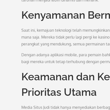
taruhan menjadi lebih dinamis dan menarik.
Kenyamanan Berm
Saat ini, kemajuan teknologi telah memungkinkan 
mana saja. Mereka tidak perlu lagi pergi ke kasino
perangkat yang mendukung, semua permainan tar
Dengan adanya aplikasi mobile, para pemain bah
bagi mereka untuk tetap terhubung dengan permai
Keamanan dan Ke
Prioritas Utama
Media Situs Judi tidak hanya menyediakan berba