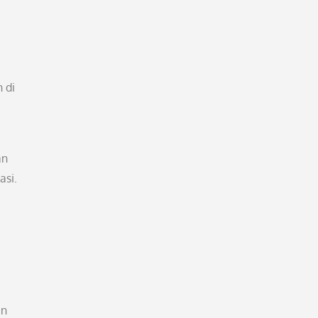
 di
an
asi.
an