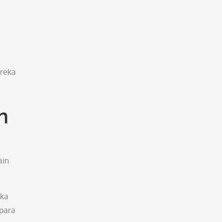
ereka
n
ain
eka
 para