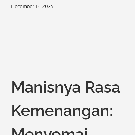
Posted
December 13, 2025
on
Manisnya Rasa
Kemenangan:
Menyemai