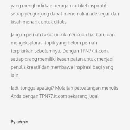
yang menghadirkan beragam artikel inspiratif,
setiap pengunjung dapat menemukan ide segar dan
kisah menarik untuk ditulis.
Jangan pernah takut untuk mencoba hal baru dan
mengeksplorasi topik yang belum pernah
terpikirkan sebelumnya. Dengan TPN77.it.com,
setiap orang memiliki kesempatan untuk menjadi
penulis kreatif dan membawa inspirasi bagi yang
lain.
Jadi, tunggu apalagi? Mulailah petualangan menulis
Anda dengan TPN77.it.com sekarang juga!
By
admin