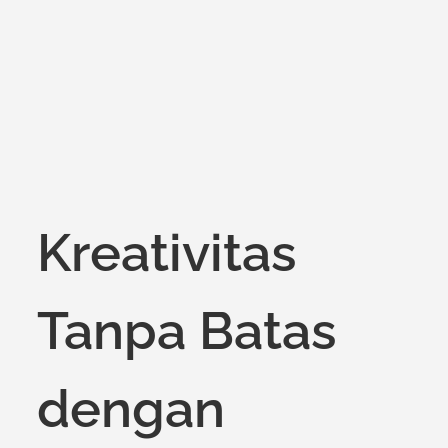
on
Kreativitas
Tanpa Batas
dengan