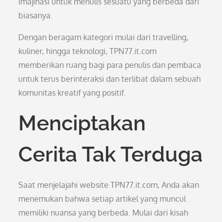
imajinasi untuk menulis sesuatu yang berbeda dari
biasanya.
Dengan beragam kategori mulai dari travelling,
kuliner, hingga teknologi, TPN77.it.com
memberikan ruang bagi para penulis dan pembaca
untuk terus berinteraksi dan terlibat dalam sebuah
komunitas kreatif yang positif.
Menciptakan
Cerita Tak Terduga
Saat menjelajahi website TPN77.it.com, Anda akan
menemukan bahwa setiap artikel yang muncul
memiliki nuansa yang berbeda. Mulai dari kisah