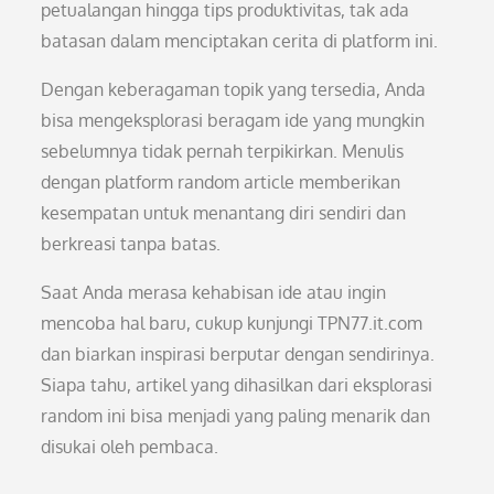
petualangan hingga tips produktivitas, tak ada
batasan dalam menciptakan cerita di platform ini.
Dengan keberagaman topik yang tersedia, Anda
bisa mengeksplorasi beragam ide yang mungkin
sebelumnya tidak pernah terpikirkan. Menulis
dengan platform random article memberikan
kesempatan untuk menantang diri sendiri dan
berkreasi tanpa batas.
Saat Anda merasa kehabisan ide atau ingin
mencoba hal baru, cukup kunjungi TPN77.it.com
dan biarkan inspirasi berputar dengan sendirinya.
Siapa tahu, artikel yang dihasilkan dari eksplorasi
random ini bisa menjadi yang paling menarik dan
disukai oleh pembaca.