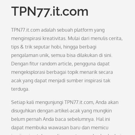
TPN77.it.com
TPN77.it.com adalah sebuah platform yang
menginspirasi kreativitas. Mulai dari menulis cerita,
tips & trik seputar hobi, hingga berbagi
pengalaman unik, semua bisa dilakukan di sini.
Dengan fitur random article, pengguna dapat
mengeksplorasi berbagai topik menarik secara
acak yang dapat menjadi sumber inspirasi tak
terduga.
Setiap kali mengunjungi TPN77.it.com, Anda akan
disuguhkan dengan artikel-acak yang mungkin
belum pernah Anda baca sebelumnya. Hal ini
dapat membuka wawasan baru dan memicu