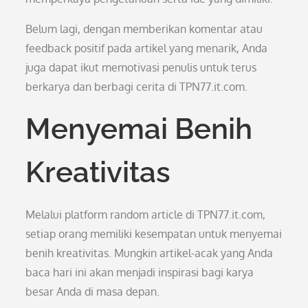
Belum lagi, dengan memberikan komentar atau
feedback positif pada artikel yang menarik, Anda
juga dapat ikut memotivasi penulis untuk terus
berkarya dan berbagi cerita di TPN77.it.com.
Menyemai Benih
Kreativitas
Melalui platform random article di TPN77.it.com,
setiap orang memiliki kesempatan untuk menyemai
benih kreativitas. Mungkin artikel-acak yang Anda
baca hari ini akan menjadi inspirasi bagi karya
besar Anda di masa depan.