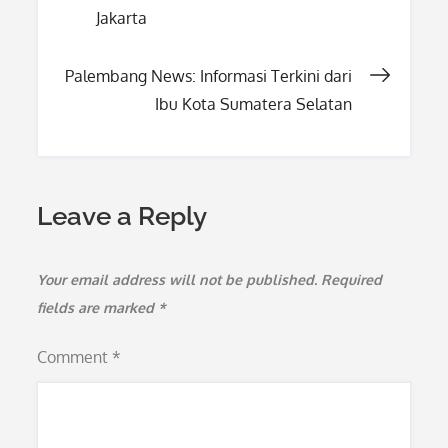
Jakarta
navigation
Palembang News: Informasi Terkini dari
Ibu Kota Sumatera Selatan
Leave a Reply
Your email address will not be published.
Required
fields are marked
*
Comment
*