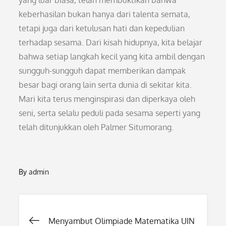
yang luar biasa, telah membuktikan bahwa
keberhasilan bukan hanya dari talenta semata,
tetapi juga dari ketulusan hati dan kepedulian
terhadap sesama. Dari kisah hidupnya, kita belajar
bahwa setiap langkah kecil yang kita ambil dengan
sungguh-sungguh dapat memberikan dampak
besar bagi orang lain serta dunia di sekitar kita.
Mari kita terus menginspirasi dan diperkaya oleh
seni, serta selalu peduli pada sesama seperti yang
telah ditunjukkan oleh Palmer Situmorang.
By
admin
Post
Menyambut Olimpiade Matematika UIN