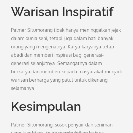
Warisan Inspiratif
Palmer Situmorang tidak hanya meninggalkan jejak
dalam dunia seni, tetapi juga dalam hati banyak
orang yang mengenalnya. Karya-karyanya tetap
abadi dan memberi inspirasi bagi generasi-
generasi selanjutnya. Semangatnya dalam
berkarya dan memberi kepada masyarakat menjadi
warisan berharga yang patut untuk dikenang
selamanya.
Kesimpulan
Palmer Situmorang, sosok penyair dan seniman