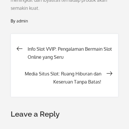
meningkat dan loyalitas terhadap produk akan
semakin kuat.
By
admin
Post
Info Slot VVIP: Pengalaman Bermain Slot
Online yang Seru
navigation
Media Situs Slot: Ruang Hiburan dan
Keseruan Tanpa Batas!
Leave a Reply