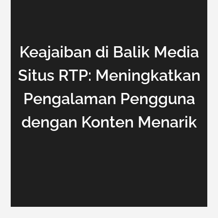
Keajaiban di Balik Media
Situs RTP: Meningkatkan
Pengalaman Pengguna
dengan Konten Menarik