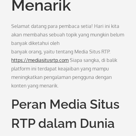
Menarik
Selamat datang para pembaca setia! Hari ini kita
akan membahas sebuah topik yang mungkin belum
banyak diketahui oleh
banyak orang, yaitu tentang Media Situs RTP.
https://mediasitusrtp.com
Siapa sangka, di balik
platform ini terdapat keajaiban yang mampu
meningkatkan pengalaman pengguna dengan
konten yang menarik.
Peran Media Situs
RTP dalam Dunia