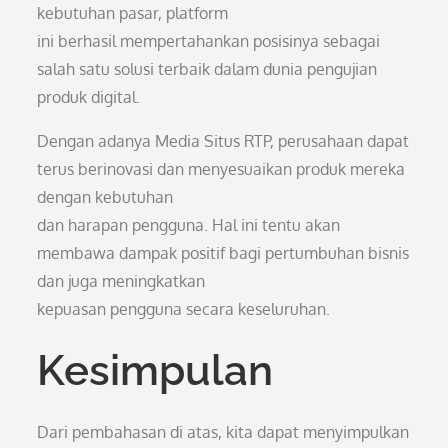
kebutuhan pasar, platform
ini berhasil mempertahankan posisinya sebagai
salah satu solusi terbaik dalam dunia pengujian
produk digital.
Dengan adanya Media Situs RTP, perusahaan dapat
terus berinovasi dan menyesuaikan produk mereka
dengan kebutuhan
dan harapan pengguna. Hal ini tentu akan
membawa dampak positif bagi pertumbuhan bisnis
dan juga meningkatkan
kepuasan pengguna secara keseluruhan.
Kesimpulan
Dari pembahasan di atas, kita dapat menyimpulkan