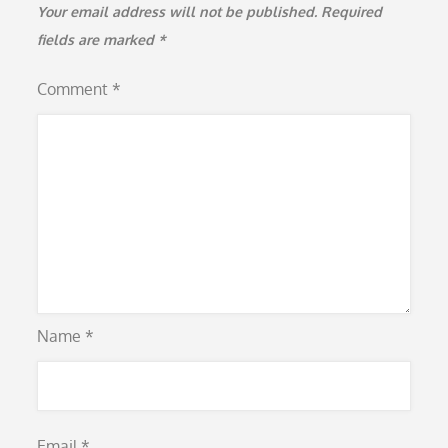
Your email address will not be published.
Required
fields are marked
*
Comment
*
Name
*
Email
*