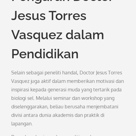
Jesus Torres
Vasquez dalam
Pendidikan
Selain sebagai peneliti handal, Doctor Jesus Torres
Vasquez juga aktif dalam memberikan motivasi dan
inspirasi kepada generasi muda yang tertarik pada
biologi sel. Melalui seminar dan workshop yang
diselenggarakan, beliau berusaha menjembatani
divisi antara dunia akademis dan praktik di
lapangan.