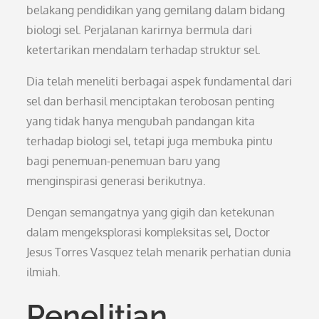
belakang pendidikan yang gemilang dalam bidang
biologi sel. Perjalanan karirnya bermula dari
ketertarikan mendalam terhadap struktur sel.
Dia telah meneliti berbagai aspek fundamental dari
sel dan berhasil menciptakan terobosan penting
yang tidak hanya mengubah pandangan kita
terhadap biologi sel, tetapi juga membuka pintu
bagi penemuan-penemuan baru yang
menginspirasi generasi berikutnya.
Dengan semangatnya yang gigih dan ketekunan
dalam mengeksplorasi kompleksitas sel, Doctor
Jesus Torres Vasquez telah menarik perhatian dunia
ilmiah.
Penelitian