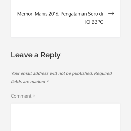
Memori Manis 2016: Pengalaman Seru di
JCI BBPC
Leave a Reply
Your email address will not be published.
Required
fields are marked
*
Comment
*