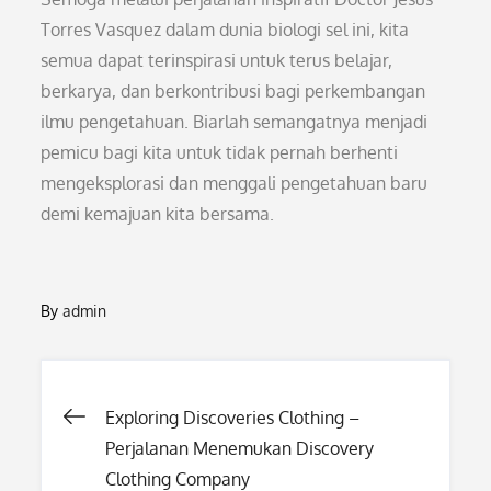
Torres Vasquez dalam dunia biologi sel ini, kita
semua dapat terinspirasi untuk terus belajar,
berkarya, dan berkontribusi bagi perkembangan
ilmu pengetahuan. Biarlah semangatnya menjadi
pemicu bagi kita untuk tidak pernah berhenti
mengeksplorasi dan menggali pengetahuan baru
demi kemajuan kita bersama.
By
admin
Post
Exploring Discoveries Clothing –
Perjalanan Menemukan Discovery
navigation
Clothing Company