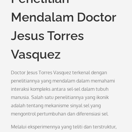
Mendalam Doctor
Jesus Torres
Vasquez
Doctor Jesus Torres Vasquez terkenal dengan
penelitiannya yang mendalam dalam memahami
interaksi kompleks antara sel-sel dalam tubuh
manusia. Salah satu penelitiannya yang ikonik
adalah tentang mekanisme sinyal sel yang
mengontrol pertumbuhan dan diferensiasi sel.
Melalui eksperimennya yang teliti dan terstruktur,