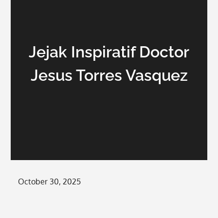
Jejak Inspiratif Doctor
Jesus Torres Vasquez
Posted
October 30, 2025
on