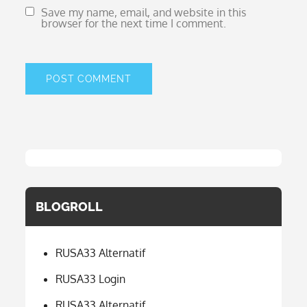
Save my name, email, and website in this
browser for the next time I comment.
BLOGROLL
RUSA33 Alternatif
RUSA33 Login
RUSA33 Alternatif