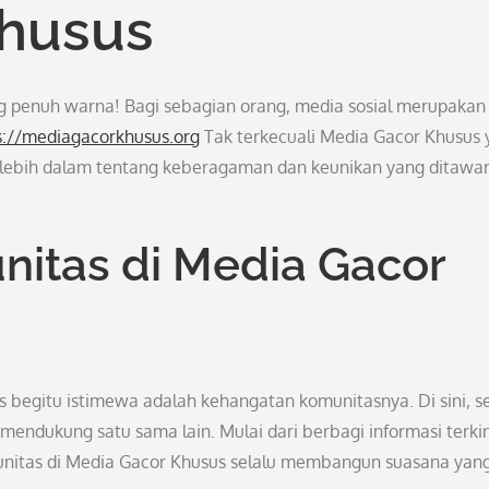
Khusus
g penuh warna! Bagi sebagian orang, media sosial merupakan
s://mediagacorkhusus.org
Tak terkecuali Media Gacor Khusus 
k lebih dalam tentang keberagaman dan keunikan yang ditawa
itas di Media Gacor
begitu istimewa adalah kehangatan komunitasnya. Di sini, s
mendukung satu sama lain. Mulai dari berbagi informasi terkin
nitas di Media Gacor Khusus selalu membangun suasana yan