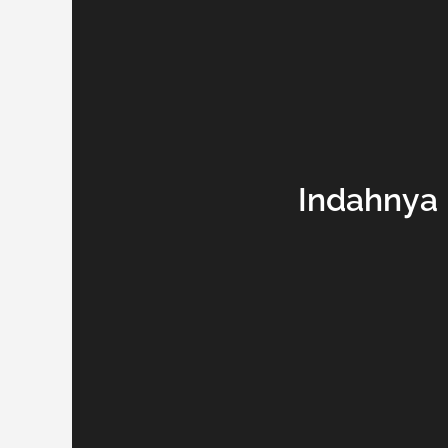
Indahnya