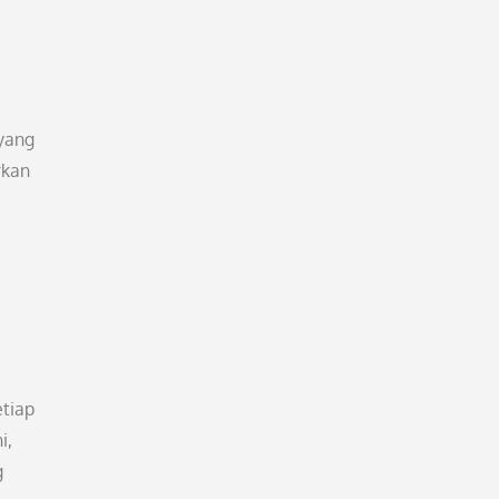
yang
rkan
etiap
i,
g