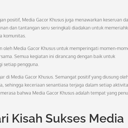
ngan positif, Media Gacor Khusus juga menawarkan keseruan d
ainan dan tantangan seru seringkali diadakan untuk memeriah
a komunitas.
kan oleh Media Gacor Khusus untuk memperingati momen-mom
rsama. Semua kegiatan ini dirancang dengan baik untuk
i setiap pengguna.
ar di Media Gacor Khusus. Semangat positif yang diusung ole
 sehingga keceriaan senantiasa terjaga dalam setiap aktivit
ng merasa bahwa Media Gacor Khusus adalah tempat yang pen
ri Kisah Sukses Media