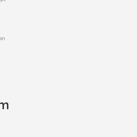
dan
am