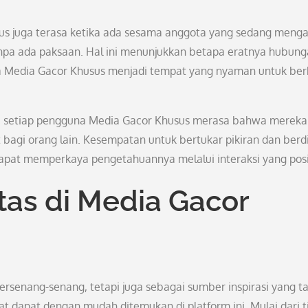
us juga terasa ketika ada sesama anggota yang sedang meng
anpa ada paksaan. Hal ini menunjukkan betapa eratnya hubun
ika Media Gacor Khusus menjadi tempat yang nyaman untuk ber
i, setiap pengguna Media Gacor Khusus merasa bahwa mereka
bagi orang lain. Kesempatan untuk bertukar pikiran dan berdi
 dapat memperkaya pengetahuannya melalui interaksi yang posit
atas di Media Gacor
senang-senang, tetapi juga sebagai sumber inspirasi yang t
 dapat dengan mudah ditemukan di platform ini. Mulai dari t