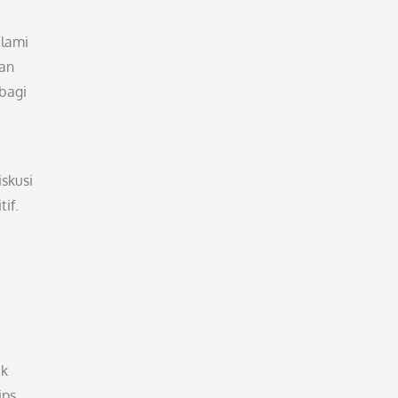
alami
gan
bagi
skusi
if.
ak
ips