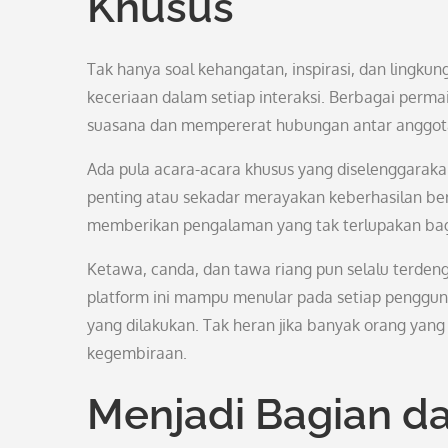
Khusus
Tak hanya soal kehangatan, inspirasi, dan lingku
keceriaan dalam setiap interaksi. Berbagai perm
suasana dan mempererat hubungan antar anggot
Ada pula acara-acara khusus yang diselenggara
penting atau sekadar merayakan keberhasilan be
memberikan pengalaman yang tak terlupakan bag
Ketawa, canda, dan tawa riang pun selalu terdeng
platform ini mampu menular pada setiap pengguna,
yang dilakukan. Tak heran jika banyak orang ya
kegembiraan.
Menjadi Bagian da