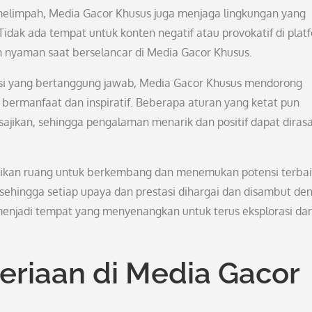
 melimpah, Media Gacor Khusus juga menjaga lingkungan yang
idak ada tempat untuk konten negatif atau provokatif di plat
n nyaman saat berselancar di Media Gacor Khusus.
si yang bertanggung jawab, Media Gacor Khusus mendorong
bermanfaat dan inspiratif. Beberapa aturan yang ketat pun
sajikan, sehingga pengalaman menarik dan positif dapat diras
diberikan ruang untuk berkembang dan menemukan potensi terba
sehingga setiap upaya dan prestasi dihargai dan disambut de
menjadi tempat yang menyenangkan untuk terus eksplorasi da
eriaan di Media Gacor