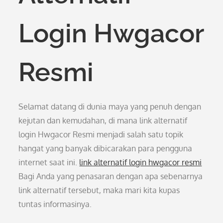
Login Hwgacor
Resmi
Selamat datang di dunia maya yang penuh dengan
kejutan dan kemudahan, di mana link alternatif
login Hwgacor Resmi menjadi salah satu topik
hangat yang banyak dibicarakan para pengguna
internet saat ini.
link alternatif login hwgacor resmi
Bagi Anda yang penasaran dengan apa sebenarnya
link alternatif tersebut, maka mari kita kupas
tuntas informasinya.