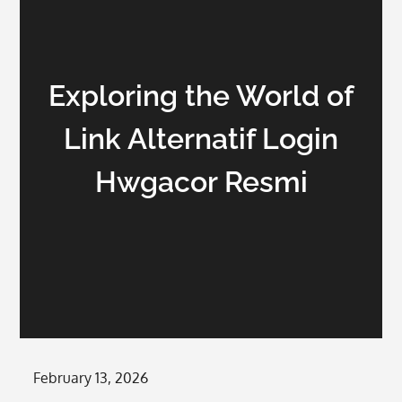
Exploring the World of
Link Alternatif Login
Hwgacor Resmi
Posted
February 13, 2026