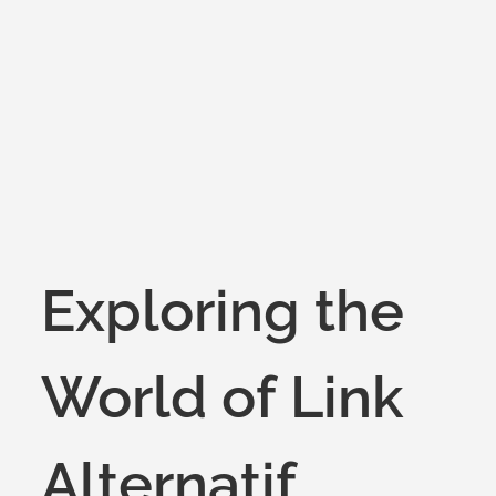
on
Exploring the
World of Link
Alternatif