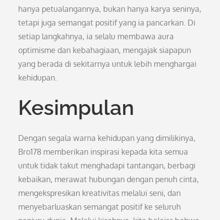
hanya petualangannya, bukan hanya karya seninya,
tetapi juga semangat positif yang ia pancarkan. Di
setiap langkahnya, ia selalu membawa aura
optimisme dan kebahagiaan, mengajak siapapun
yang berada di sekitarnya untuk lebih menghargai
kehidupan.
Kesimpulan
Dengan segala warna kehidupan yang dimilikinya,
Bro178 memberikan inspirasi kepada kita semua
untuk tidak takut menghadapi tantangan, berbagi
kebaikan, merawat hubungan dengan penuh cinta,
mengekspresikan kreativitas melalui seni, dan
menyebarluaskan semangat positif ke seluruh