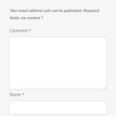
Your email address will not be published.
Required
fields are marked
*
Comment
*
Name
*