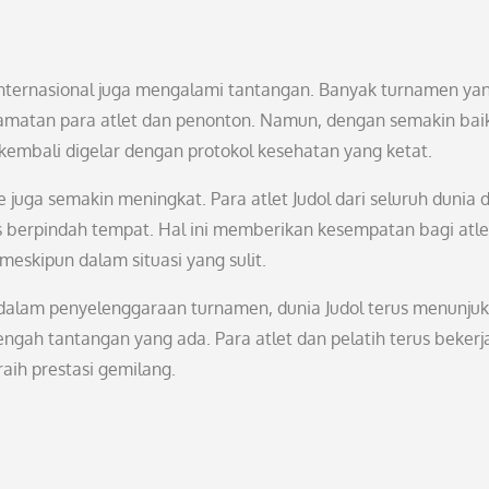
internasional juga mengalami tantangan. Banyak turnamen ya
lamatan para atlet dan penonton. Namun, dengan semakin bai
mbali digelar dengan protokol kesehatan yang ketat.
ne juga semakin meningkat. Para atlet Judol dari seluruh dunia 
us berpindah tempat. Hal ini memberikan kesempatan bagi atle
meskipun dalam situasi yang sulit.
dalam penyelenggaraan turnamen, dunia Judol terus menunju
ngah tantangan yang ada. Para atlet dan pelatih terus bekerj
aih prestasi gemilang.