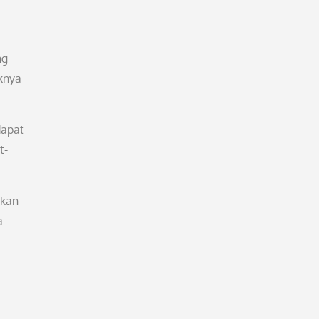
ng
knya
dapat
t-
kkan
a