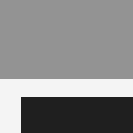
Skip
to
content