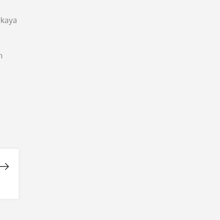
rkaya
n