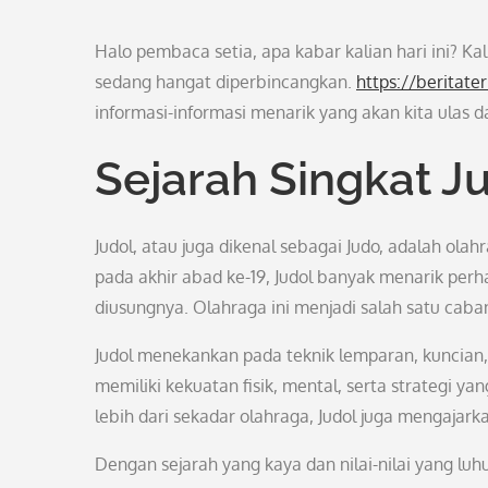
Halo pembaca setia, apa kabar kalian hari ini? Kal
sedang hangat diperbincangkan.
https://beritate
informasi-informasi menarik yang akan kita ulas dal
Sejarah Singkat J
Judol, atau juga dikenal sebagai Judo, adalah olah
pada akhir abad ke-19, Judol banyak menarik perhat
diusungnya. Olahraga ini menjadi salah satu caba
Judol menekankan pada teknik lemparan, kuncian
memiliki kekuatan fisik, mental, serta strategi
lebih dari sekadar olahraga, Judol juga mengajar
Dengan sejarah yang kaya dan nilai-nilai yang lu