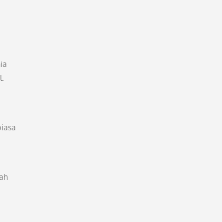
ia
l.
biasa
cah