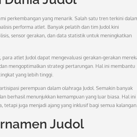
alami perkembangan yang menarik. Salah satu tren terkini dala
isis performa atlet. Banyak pelatih dan tim Judol kini
isis, sensor gerakan, dan data statistik untuk meningkatkan
, para atlet Judol dapat mengevaluasi gerakan-gerakan merek
, dan mengoptimalkan strategi pertarungan. Hal ini membantu
ngkat yang lebih tinggi.
partisipasi perempuan dalam olahraga Judol. Semakin banyak
dan berhasil menunjukkan kemampuan yang luar biasa. Hal ini
tetapi juga menjadi ajang yang inklusif bagi semua kalangan
rnamen Judol