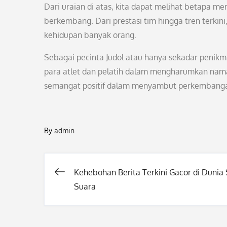
Dari uraian di atas, kita dapat melihat betapa m
berkembang. Dari prestasi tim hingga tren terkin
kehidupan banyak orang.
Sebagai pecinta Judol atau hanya sekadar penikma
para atlet dan pelatih dalam mengharumkan nam
semangat positif dalam menyambut perkembangan b
By
admin
Kehebohan Berita Terkini Gacor di Dunia 
Post
Suara
navigation