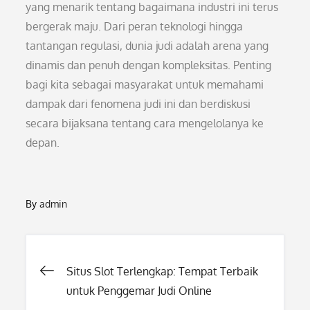
yang menarik tentang bagaimana industri ini terus
bergerak maju. Dari peran teknologi hingga
tantangan regulasi, dunia judi adalah arena yang
dinamis dan penuh dengan kompleksitas. Penting
bagi kita sebagai masyarakat untuk memahami
dampak dari fenomena judi ini dan berdiskusi
secara bijaksana tentang cara mengelolanya ke
depan.
By
admin
Post
Situs Slot Terlengkap: Tempat Terbaik
untuk Penggemar Judi Online