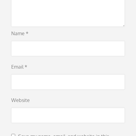
Name
*
Email
*
Website