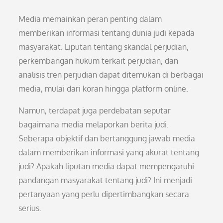
Media memainkan peran penting dalam
memberikan informasi tentang dunia judi kepada
masyarakat. Liputan tentang skandal perjudian,
perkembangan hukum terkait perjudian, dan
analisis tren perjudian dapat ditemukan di berbagai
media, mulai dari koran hingga platform online.
Namun, terdapat juga perdebatan seputar
bagaimana media melaporkan berita judi.
Seberapa objektif dan bertanggung jawab media
dalam memberikan informasi yang akurat tentang
judi? Apakah liputan media dapat mempengaruhi
pandangan masyarakat tentang judi? Ini menjadi
pertanyaan yang perlu dipertimbangkan secara
serius.