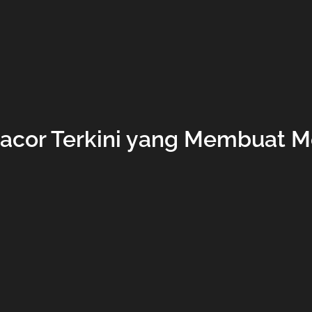
Gacor Terkini yang Membuat M