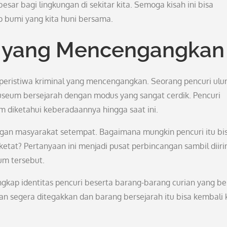
sar bagi lingkungan di sekitar kita. Semoga kisah ini bisa
p bumi yang kita huni bersama.
al yang Mencengangkan
di peristiwa kriminal yang mencengangkan. Seorang pencuri ulu
useum bersejarah dengan modus yang sangat cerdik. Pencuri
lum diketahui keberadaannya hingga saat ini.
langan masyarakat setempat. Bagaimana mungkin pencuri itu bi
tat? Pertanyaan ini menjadi pusat perbincangan sambil diiri
m tersebut.
gkap identitas pencuri beserta barang-barang curian yang be
n segera ditegakkan dan barang bersejarah itu bisa kembali 