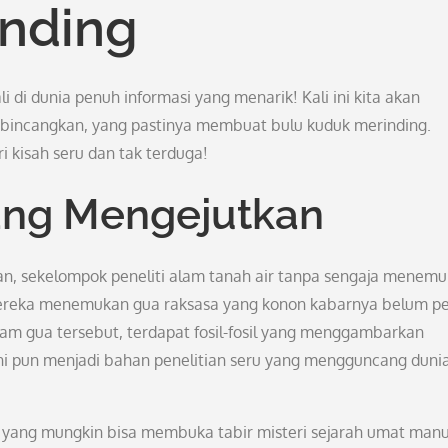
nding
di dunia penuh informasi yang menarik! Kali ini kita akan
rbincangkan, yang pastinya membuat bulu kuduk merinding.
i kisah seru dan tak terduga!
ang Mengejutkan
n, sekelompok peneliti alam tanah air tanpa sengaja menem
ereka menemukan gua raksasa yang konon kabarnya belum p
lam gua tersebut, terdapat fosil-fosil yang menggambarkan
ni pun menjadi bahan penelitian seru yang mengguncang duni
lalu yang mungkin bisa membuka tabir misteri sejarah umat manu