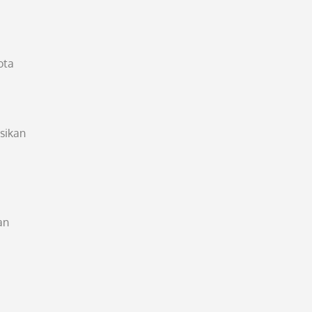
ota
sikan
an