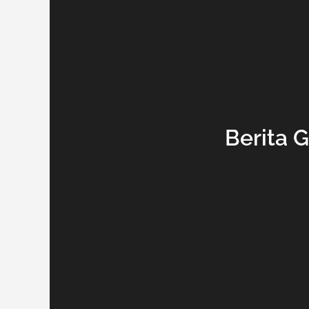
Berita 