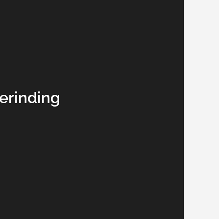
erinding