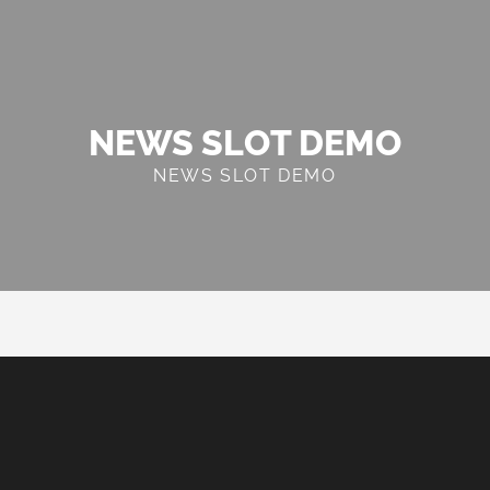
NEWS SLOT DEMO
NEWS SLOT DEMO