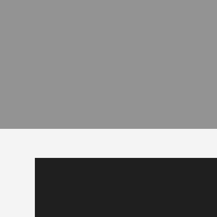
Skip
to
content