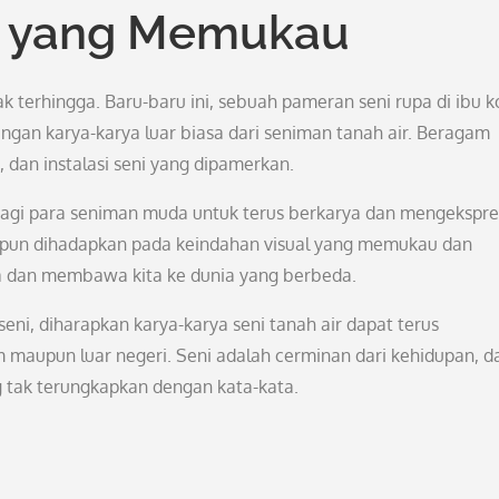
i yang Memukau
 terhingga. Baru-baru ini, sebuah pameran seni rupa di ibu k
ngan karya-karya luar biasa dari seniman tanah air. Beragam
, dan instalasi seni yang dipamerkan.
 bagi para seniman muda untuk terus berkarya dan mengekspre
ng pun dihadapkan pada keindahan visual yang memukau dan
dan membawa kita ke dunia yang berbeda.
ni, diharapkan karya-karya seni tanah air dapat terus
m maupun luar negeri. Seni adalah cerminan dari kehidupan, d
g tak terungkapkan dengan kata-kata.